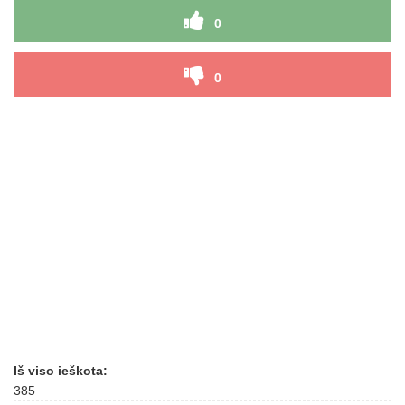
0
0
Iš viso ieškota:
385