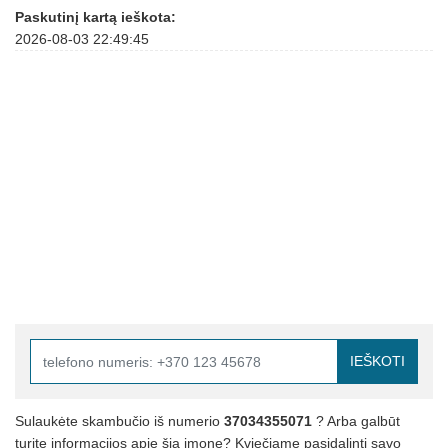
Paskutinį kartą ieškota:
2026-08-03 22:49:45
IEŠKOTI
Sulaukėte skambučio iš numerio
37034355071
? Arba galbūt
turite informacijos apie šią įmonę? Kviečiame pasidalinti savo