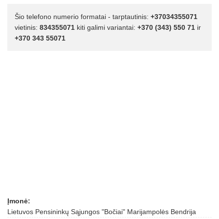
Šio telefono numerio formatai - tarptautinis:
+37034355071
vietinis:
834355071
kiti galimi variantai:
+370 (343) 550 71
ir
+370 343 55071
Įmonė:
Lietuvos Pensininkų Sąjungos "Bočiai" Marijampolės Bendrija