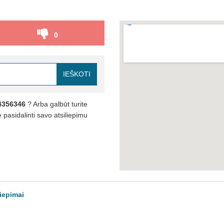
0
IEŠKOTI
4356346
? Arba galbūt turite
pasidalinti savo atsiliepimu
liepimai