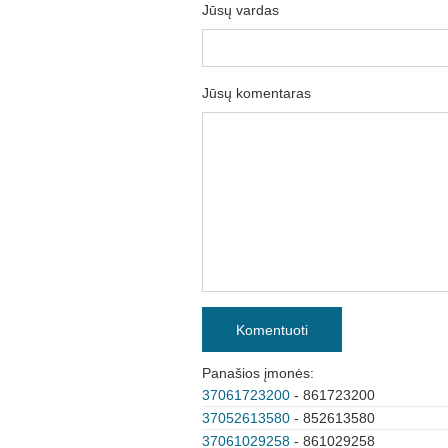
Jūsų vardas
Jūsų komentaras
Komentuoti
Panašios įmonės:
37061723200
- 861723200
37052613580
- 852613580
37061029258
- 861029258