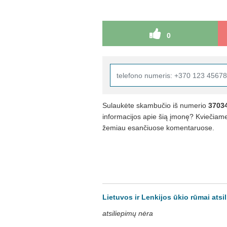
0
Sulaukėte skambučio iš numerio
3703
informacijos apie šią įmonę? Kviečiame 
žemiau esančiuose komentaruose.
Lietuvos ir Lenkijos ūkio rūmai atsi
atsiliepimų nėra