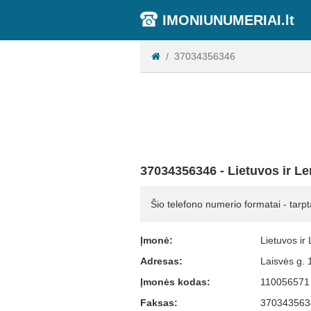
IMONIUNUMERIAI.lt
37034356346
37034356346 - Lietuvos ir Le
Šio telefono numerio formatai - tarpt
Įmonė:
Lietuvos ir
Adresas:
Laisvės g.
Įmonės kodas:
110056571
Faksas:
370343563