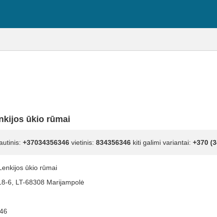
nkijos ūkio rūmai
autinis:
+37034356346
vietinis:
834356346
kiti galimi variantai:
+370 (3
 Lenkijos ūkio rūmai
 18-6, LT-68308 Marijampolė
46