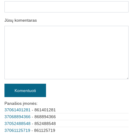
Jūsų komentaras
Komentuoti
Panašios įmonės:
37061401281
- 861401281
37068894366
- 868894366
37052488548
- 852488548
37061125719
- 861125719