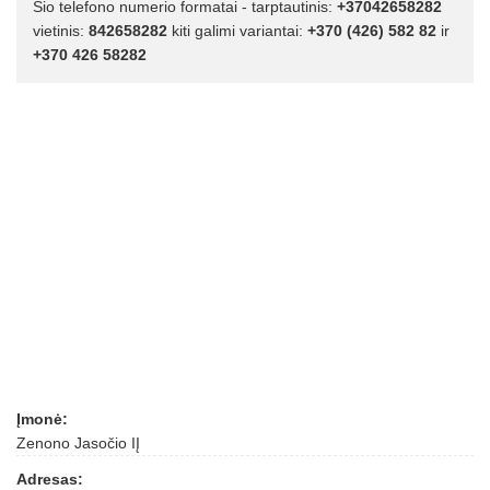
Šio telefono numerio formatai - tarptautinis:
+37042658282
vietinis:
842658282
kiti galimi variantai:
+370 (426) 582 82
ir
+370 426 58282
Įmonė:
Zenono Jasočio IĮ
Adresas: