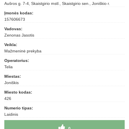
Aušros g. 7-4, Skaistgirio mstl., Skaistgirio sen., Joniškio r.
Įmonės kodas:
157606673
Vadovas:
Zenonas Jasotis
Veikla:
Mažmeninė prekyba
Operatorius:
Telia
Miestas:
Joniškis
Miesto kodas:
426
Numerio tipas:
Laidinis
0