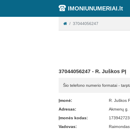
IMONIUNUMERIAI.lt
37044056247
37044056247 - R. Juškos PĮ
Šio telefono numerio formatai - tarpt
Įmonė:
R. Juškos P
Adresas:
Akmenų g. 
Įmonės kodas:
173942723
Vadovas:
Raimondas 