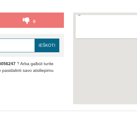
0
IEŠKOTI
4056247
? Arba galbūt turite
pasidalinti savo atsiliepimu