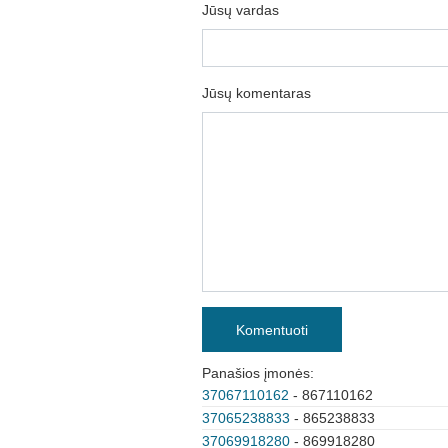
Jūsų vardas
Jūsų komentaras
Komentuoti
Panašios įmonės:
37067110162
- 867110162
37065238833
- 865238833
37069918280
- 869918280