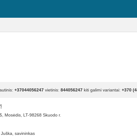
autinis:
+37044056247
vietinis:
844056247
kiti galimi variantai:
+370 (4
Į
5, Mosėdis, LT-98268 Skuodo r.
Juška, savininkas