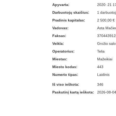
Apyvarta:
2020: 21 1
Darbuotojų skaičius:
1 darbuotoj
Pradinis kapitalas:
2 500,00 €
Vadovas:
Asta Mačie
Faksas:
370443912
Veikla:
Grožio salon
Operatorius:
Telia
Miestas:
Mažeikiai
Miesto kodas:
443
Numerio tipas:
Laidinis
Iš viso ieškota:
346
Paskutinį kartą ieškota:
2026-08-04