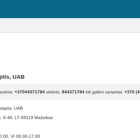
ptis, UAB
autinis:
+37044371784
vietinis:
844371784
kiti galimi variantai:
+370 (4
laptis, UAB
g. 8-48, LT-89119 Mažeikiai
0:00, VI 08:00-17:00