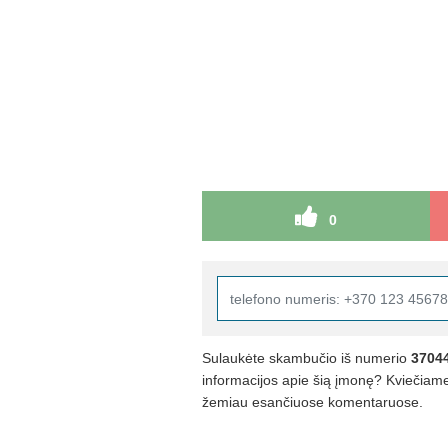
0
Sulaukėte skambučio iš numerio
3704
informacijos apie šią įmonę? Kviečiame 
žemiau esančiuose komentaruose.