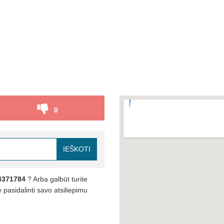
0
IEŠKOTI
4371784
? Arba galbūt turite
pasidalinti savo atsiliepimu