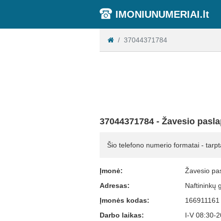
IMONIUNUMERIAI.lt
37044371784
37044371784 - Žavesio pasla
Šio telefono numerio formatai - tarpt
Įmonė:
Žavesio pas
Adresas:
Naftininkų 
Įmonės kodas:
166911161
Darbo laikas:
I-V 08:30-2