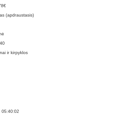
78€
as (apdraustasis)
nė
40
ai ir kirpyklos
 05:40:02