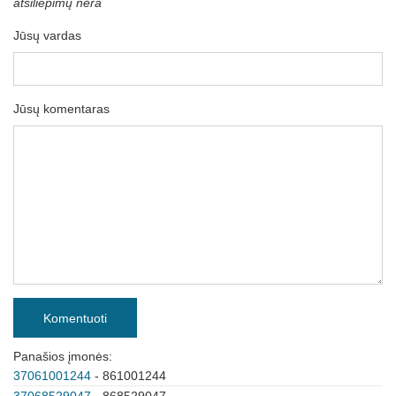
atsiliepimų nėra
Jūsų vardas
Jūsų komentaras
Komentuoti
Panašios įmonės:
37061001244
- 861001244