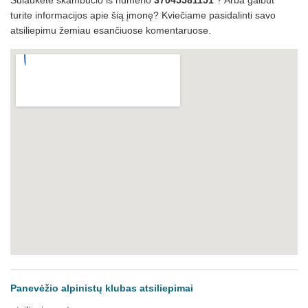
Sulaukėte skambučio iš numerio
37045581151
? Arba galbūt
turite informacijos apie šią įmonę? Kviečiame pasidalinti savo
atsiliepimu žemiau esančiuose komentaruose.
Panevėžio alpinistų klubas atsiliepimai