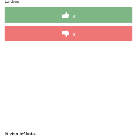
Laidinis
0
0
Iš viso ieškota: