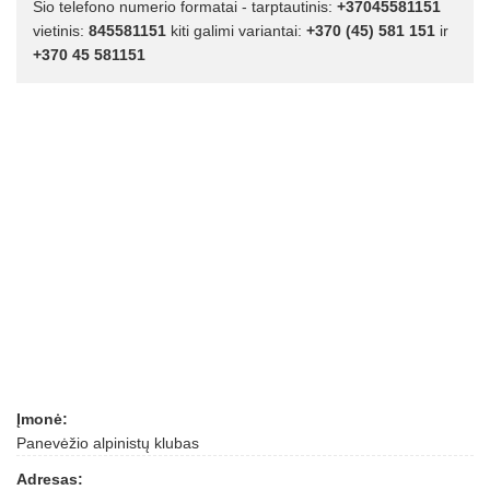
Šio telefono numerio formatai - tarptautinis:
+37045581151
vietinis:
845581151
kiti galimi variantai:
+370 (45) 581 151
ir
+370 45 581151
Įmonė:
Panevėžio alpinistų klubas
Adresas: