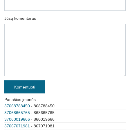
Jūsų komentaras
Komentuoti
Panašios įmonės:
37068788450
- 868788450
37068665765
- 868665765
37060019666
- 860019666
37067071981
- 867071981