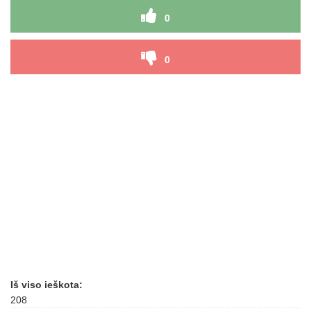
0
0
Iš viso ieškota:
208