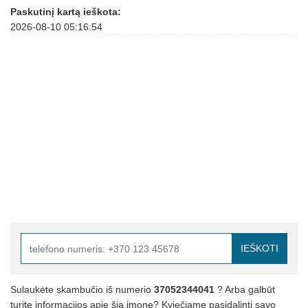
Paskutinį kartą ieškota:
2026-08-10 05:16:54
IEŠKOTI
Sulaukėte skambučio iš numerio
37052344041
? Arba galbūt
turite informacijos apie šią įmonę? Kviečiame pasidalinti savo