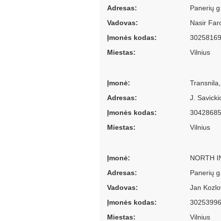
Adresas:
Panerių g.
Vadovas:
Nasir Far
Įmonės kodas:
3025816
Miestas:
Vilnius
Įmonė:
Transnila
Adresas:
J. Savicki
Įmonės kodas:
3042868
Miestas:
Vilnius
Įmonė:
NORTH I
Adresas:
Panerių g
Vadovas:
Jan Kozlov
Įmonės kodas:
3025399
Miestas:
Vilnius