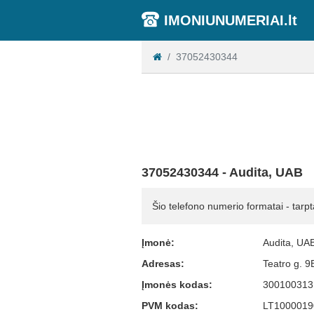
IMONIUNUMERIAI.lt
37052430344
37052430344 - Audita, UAB
Šio telefono numerio formatai - tarpt
Įmonė:
Audita, UA
Adresas:
Teatro g. 9
Įmonės kodas:
300100313
PVM kodas:
LT1000019