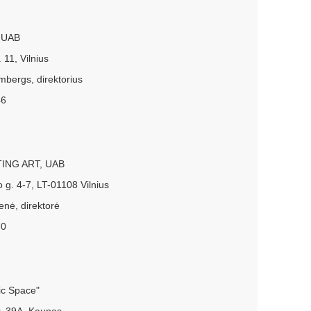
 UAB
 11, Vilnius
mbergs, direktorius
46
ING ART, UAB
o g. 4-7, LT-01108 Vilnius
enė, direktorė
70
ic Space"