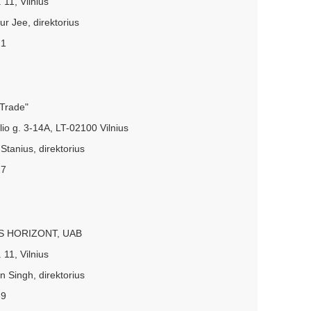
 11, Vilnius
ur Jee, direktorius
21
Trade"
lio g. 3-14A, LT-02100 Vilnius
Stanius, direktorius
27
S HORIZONT, UAB
 11, Vilnius
 Singh, direktorius
39