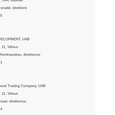
r. 39A, Kaunas
onaitė, direktorė
55
VELOPMENT, UAB
 11, Vilnius
Kertinauskas, direktorius
91
eral Trading Company, UAB
 11, Vilnius
zad, direktorius
44