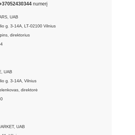
+37052430344
numerį
ARS, UAB
lio g. 3-14A, LT-02100 Vilnius
ins, direktorius
04
E, UAB
io g. 3-14A, Vilnius
elenkovas, direktorė
50
ARKET, UAB