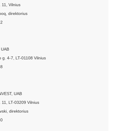
 11, Vilnius
ooq, direktorius
92
, UAB
o g. 4-7, LT-01108 Vilnius
58
NVEST, UAB
. 11, LT-03209 Vilnius
ski, direktorius
60