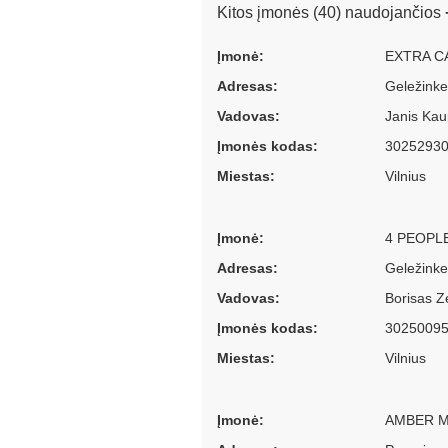
Kitos įmonės (40) naudojančios
Įmonė:
EXTRA C
Adresas:
Geležinke
Vadovas:
Janis Kaup
Įmonės kodas:
3025293
Miestas:
Vilnius
Įmonė:
4 PEOPL
Adresas:
Geležinkel
Vadovas:
Borisas Z
Įmonės kodas:
3025009
Miestas:
Vilnius
Įmonė:
AMBER M