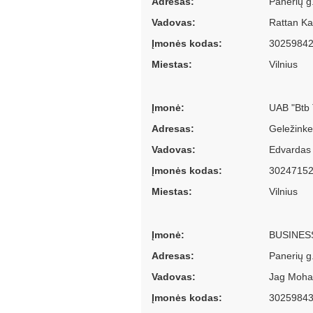
Adresas:
Panerių g.
Vadovas:
Rattan Ka
Įmonės kodas:
3025984
Miestas:
Vilnius
Įmonė:
UAB "Btb 
Adresas:
Geležinke
Vadovas:
Edvardas 
Įmonės kodas:
3024715
Miestas:
Vilnius
Įmonė:
BUSINES
Adresas:
Panerių g.
Vadovas:
Jag Mohan
Įmonės kodas:
3025984