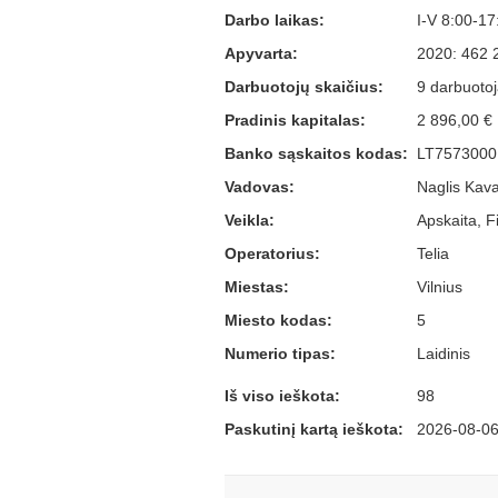
Darbo laikas:
I-V 8:00-17
Apyvarta:
2020: 462 
Darbuotojų skaičius:
9 darbuotoja
Pradinis kapitalas:
2 896,00 €
Banko sąskaitos kodas:
LT7573000
Vadovas:
Naglis Kava
Veikla:
Apskaita, F
Operatorius:
Telia
Miestas:
Vilnius
Miesto kodas:
5
Numerio tipas:
Laidinis
Iš viso ieškota:
98
Paskutinį kartą ieškota:
2026-08-06