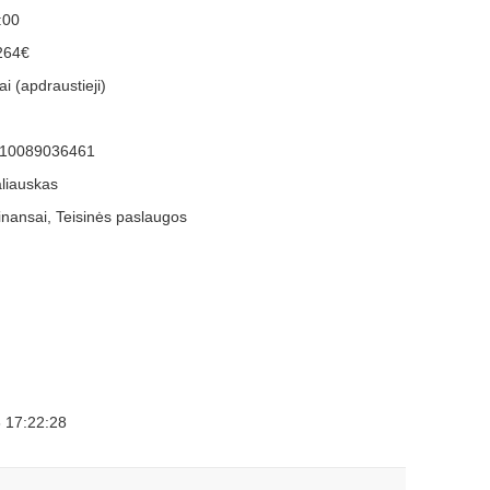
:00
264€
i (apdraustieji)
10089036461
liauskas
inansai, Teisinės paslaugos
 17:22:28