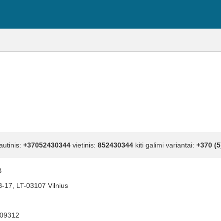
autinis:
+37052430344
vietinis:
852430344
kiti galimi variantai:
+370 (5
B
B-17, LT-03107 Vilnius
09312