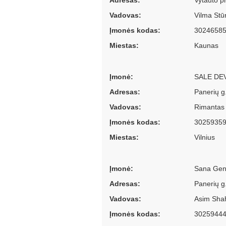
Adresas:
Vytauto p
Vadovas:
Vilma Stūr
Įmonės kodas:
3024658
Miestas:
Kaunas
Įmonė:
SALE DE
Adresas:
Panerių g.
Vadovas:
Rimantas 
Įmonės kodas:
3025935
Miestas:
Vilnius
Įmonė:
Sana Gen
Adresas:
Panerių g.
Vadovas:
Asim Shah
Įmonės kodas:
3025944