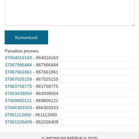
Komentuoti
Panašios įmonės:
37064016163
- 864016163
37067966484
- 867966484
37067661861
- 867661861
37067025159
- 867025159
37063758775
- 863758775
37063438054
- 863438054
37069800121
- 869800121
37066303333
- 866303333
37061112060
- 861112060
37061026409
- 861026409
© IMONIUNUMERIAI.lt 2026