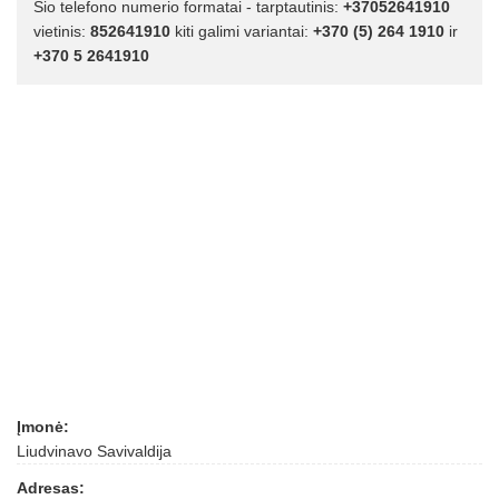
Šio telefono numerio formatai - tarptautinis:
+37052641910
vietinis:
852641910
kiti galimi variantai:
+370 (5) 264 1910
ir
+370 5 2641910
Įmonė:
Liudvinavo Savivaldija
Adresas: