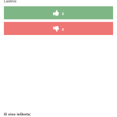
Laidinis
0
0
Iš viso ieškota: