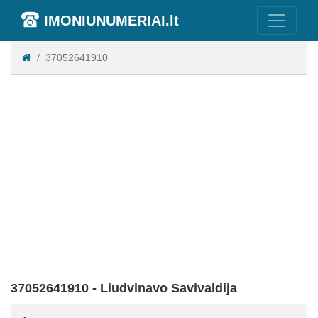
IMONIUNUMERIAI.lt
37052641910
37052641910 - Liudvinavo Savivaldija