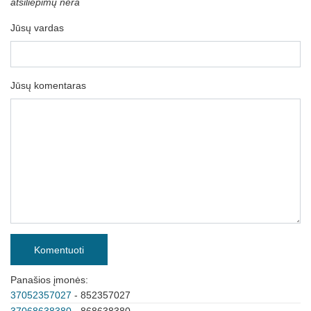
atsiliepimų nėra
Jūsų vardas
Jūsų komentaras
Komentuoti
Panašios įmonės:
37052357027
- 852357027