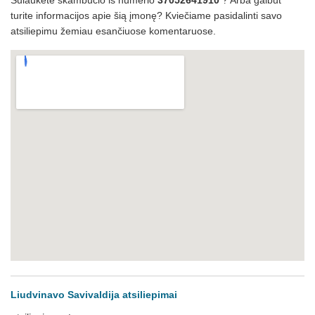
Sulaukėte skambučio iš numerio
37052641910
? Arba galbūt
turite informacijos apie šią įmonę? Kviečiame pasidalinti savo
atsiliepimu žemiau esančiuose komentaruose.
Liudvinavo Savivaldija atsiliepimai