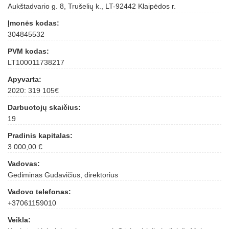
Aukštadvario g. 8, Trušelių k., LT-92442 Klaipėdos r.
Įmonės kodas:
304845532
PVM kodas:
LT100011738217
Apyvarta:
2020: 319 105€
Darbuotojų skaičius:
19
Pradinis kapitalas:
3 000,00 €
Vadovas:
Gediminas Gudavičius, direktorius
Vadovo telefonas:
+37061159010
Veikla: