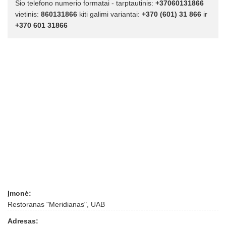
Šio telefono numerio formatai - tarptautinis:
+37060131866
vietinis:
860131866
kiti galimi variantai:
+370 (601) 31 866
ir
+370 601 31866
Įmonė:
Restoranas "Meridianas", UAB
Adresas: