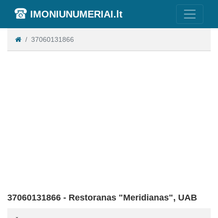
IMONIUNUMERIAI.lt
37060131866
37060131866 - Restoranas "Meridianas", UAB