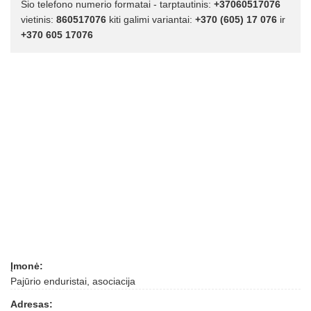
Šio telefono numerio formatai - tarptautinis:
+37060517076
vietinis:
860517076
kiti galimi variantai:
+370 (605) 17 076
ir
+370 605 17076
Įmonė:
Pajūrio enduristai, asociacija
Adresas: