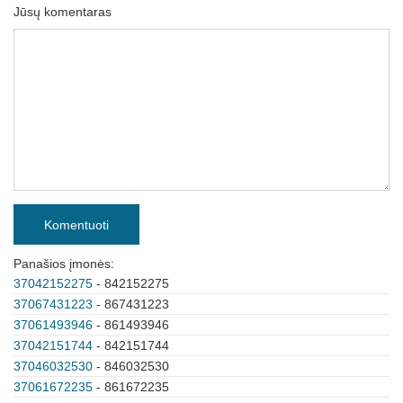
Jūsų komentaras
Komentuoti
Panašios įmonės:
37042152275
- 842152275
37067431223
- 867431223
37061493946
- 861493946
37042151744
- 842151744
37046032530
- 846032530
37061672235
- 861672235