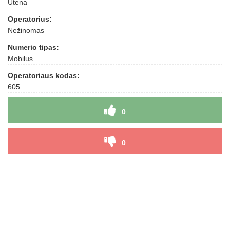
Utena
Operatorius:
Nežinomas
Numerio tipas:
Mobilus
Operatoriaus kodas:
605
0
0