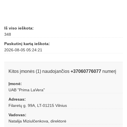
Iš viso ieškota:
348
Paskutinį kartą ieškota:
2026-08-05 05:24:21
Kitos įmonės (1) naudojančios
+37060776077
numerį
Įmonė:
UAB "Prima LaVera"
Adresas:
Filaretų g. 99A, LT-01215 Vilnius
Vadovas:
Natalija Miziulčenkova, direktorė