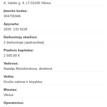
A. Jakšto g. 9, LT-01105 Vilnius
Įmonės kodas:
304755946
Apyvarta:
2020: 133 922€
Darbuotojų skaičius:
2 darbuotojai (apdraustieji)
Pradinis kapitalas:
2 500,00 €
Vadovas:
Natalija Miziulčenkova, direktorė
Veikla:
Grožio salonai ir kirpyklos
Miestas:
Vilnius
Operatorius: