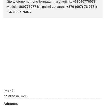
Šio telefono numerio formatai - tarptautinis:
+37060776077
vietinis:
860776077
kiti galimi variantai:
+370 (607) 76 077
ir
+370 607 76077
Įmonė:
Koloristika, UAB
Adresas: