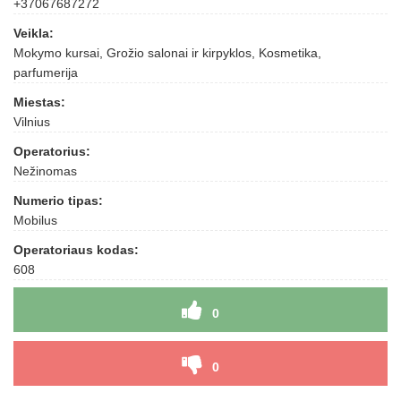
+37067687272
Veikla:
Mokymo kursai, Grožio salonai ir kirpyklos, Kosmetika,
parfumerija
Miestas:
Vilnius
Operatorius:
Nežinomas
Numerio tipas:
Mobilus
Operatoriaus kodas:
608
0
0