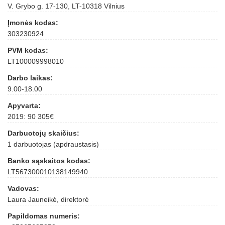
V. Grybo g. 17-130, LT-10318 Vilnius
Įmonės kodas:
303230924
PVM kodas:
LT100009998010
Darbo laikas:
9.00-18.00
Apyvarta:
2019: 90 305€
Darbuotojų skaičius:
1 darbuotojas (apdraustasis)
Banko sąskaitos kodas:
LT567300010138149940
Vadovas:
Laura Jauneikė, direktorė
Papildomas numeris: