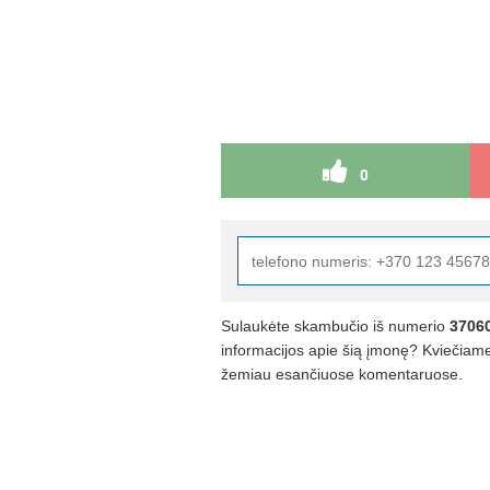
0
Sulaukėte skambučio iš numerio
3706
informacijos apie šią įmonę? Kviečiame 
žemiau esančiuose komentaruose.