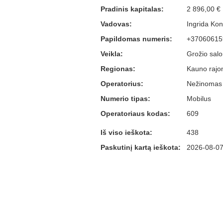
Pradinis kapitalas:
2 896,00 €
Vadovas:
Ingrida Kon
Papildomas numeris:
+37060615
Veikla:
Grožio salo
Regionas:
Kauno rajo
Operatorius:
Nežinomas
Numerio tipas:
Mobilus
Operatoriaus kodas:
609
Iš viso ieškota:
438
Paskutinį kartą ieškota:
2026-08-07