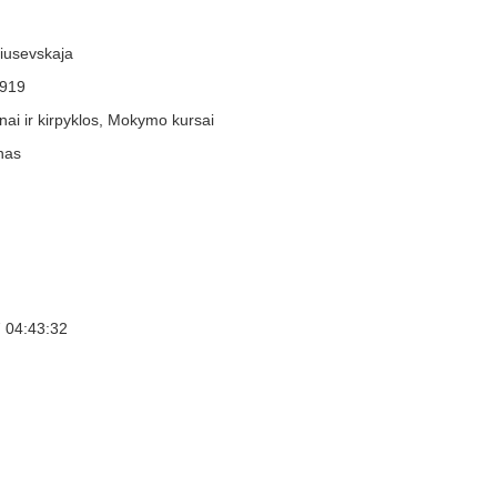
iusevskaja
919
nai ir kirpyklos, Mokymo kursai
nas
 04:43:32