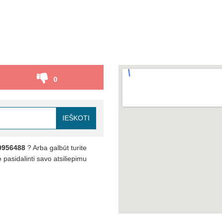
0
IEŠKOTI
0956488
? Arba galbūt turite
pasidalinti savo atsiliepimu