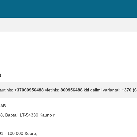
B
autinis:
+37060956488
vietinis:
860956488
kiti galimi variantai:
+370 (6
UAB
18, Babtai, LT-54330 Kauno r.
01 - 100 000 &euro;