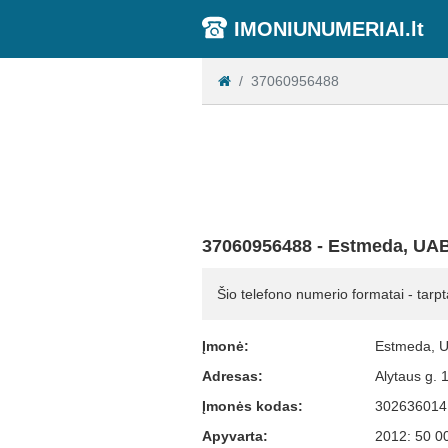
IMONIUNUMERIAI.lt
37060956488
37060956488 - Estmeda, UA
Šio telefono numerio formatai - tarpt
Įmonė:
Estmeda, 
Adresas:
Alytaus g. 
Įmonės kodas:
302636014
Apyvarta:
2012: 50 0