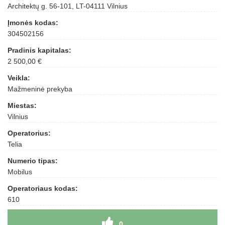
Architektų g. 56-101, LT-04111 Vilnius
Įmonės kodas:
304502156
Pradinis kapitalas:
2 500,00 €
Veikla:
Mažmeninė prekyba
Miestas:
Vilnius
Operatorius:
Telia
Numerio tipas:
Mobilus
Operatoriaus kodas:
610
0