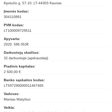
Kęstučio g. 57-10, LT-44303 Kaunas
Įmonės kodas:
304110881
PVM kodas:
LT100009729511
Apyvarta:
2020: 586 053€
Darbuotojų skaičius:
32 darbuotojai (apdraustieji)
Pradinis kapitalas:
2 500,00 €
Banko sąskaitos kodas:
LT597290000011467465
Vadovas:
Mantas Matyžius
Veikla: