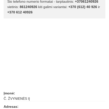
Šio telefono numerio formatai - tarptautinis:
+37061240926
vietinis:
861240926
kiti galimi variantai:
+370 (612) 40 926
ir
+370 612 40926
Įmonė:
Č. ŽVYNIENĖS IĮ
Adresas: