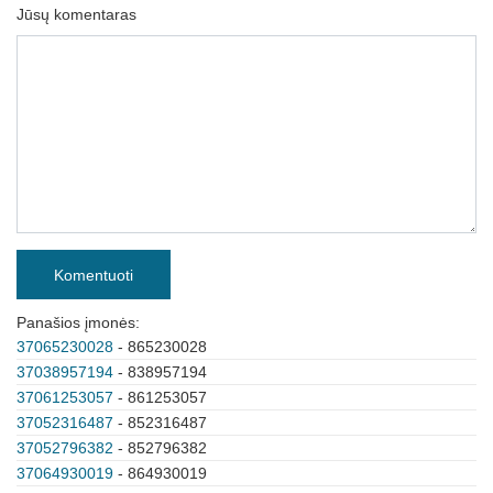
Jūsų komentaras
Komentuoti
Panašios įmonės:
37065230028
- 865230028
37038957194
- 838957194
37061253057
- 861253057
37052316487
- 852316487
37052796382
- 852796382
37064930019
- 864930019