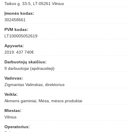
Taikos g. 33-5, LT-05261 Vilnius
Įmonės kodas:
302458661
PVM kodas:
LT100005052619
Apyvarta:
2019: 437 740€
Darbuotojų skaičius:
9 darbuotojai (apdraustieji)
Vadovas:
Zigmantas Valinskas, direktorius
Veikla:
Akmens gaminiai, Mėsa, mėsos produktai
Miestas:
Vilnius
Operatorius: