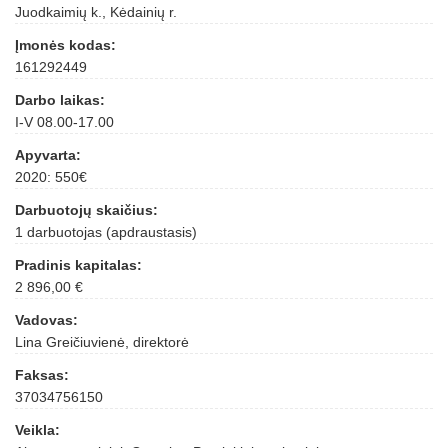
Juodkaimių k., Kėdainių r.
Įmonės kodas:
161292449
Darbo laikas:
I-V 08.00-17.00
Apyvarta:
2020: 550€
Darbuotojų skaičius:
1 darbuotojas (apdraustasis)
Pradinis kapitalas:
2 896,00 €
Vadovas:
Lina Greičiuvienė, direktorė
Faksas:
37034756150
Veikla: