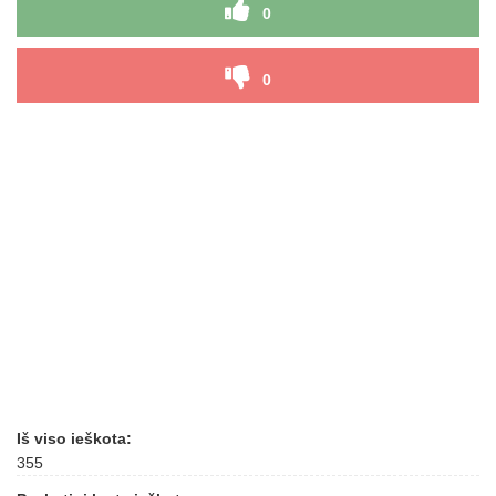
0
0
Iš viso ieškota:
355