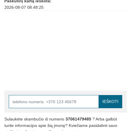
Paskutinį kartą ieškota:
2026-08-07 08:48:25
IEŠKOTI
Sulaukėte skambučio iš numerio
37061479485
? Arba galbūt
turite informacijos apie šią įmonę? Kviečiame pasidalinti savo