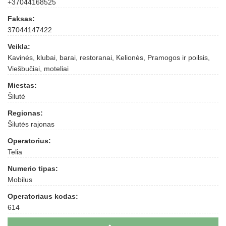
+37044168525
Faksas:
37044147422
Veikla:
Kavinės, klubai, barai, restoranai, Kelionės, Pramogos ir poilsis,
Viešbučiai, moteliai
Miestas:
Šilutė
Regionas:
Šilutės rajonas
Operatorius:
Telia
Numerio tipas:
Mobilus
Operatoriaus kodas:
614