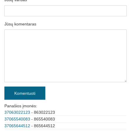
Jūsų komentaras
Komentuoti
Panašios įmonės:
37063022123
- 863022123
37065540083
- 865540083
37065644512
- 865644512