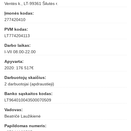
Ventės k., LT-99361 Šilutės r.
Įmonės kodas:
277420410
PVM kodas:
LT774204113
Darbo laikas:
I-VII 08.00-22.00
Apyvarta:
2020: 176 517€
Darbuotojų skaičius:
2 darbuotojai (apdraustieji)
Banko sąskaitos kodas:
LT964010043500070509
Vadovas:
Beatričė Laužikienė
Papildomas numeris: