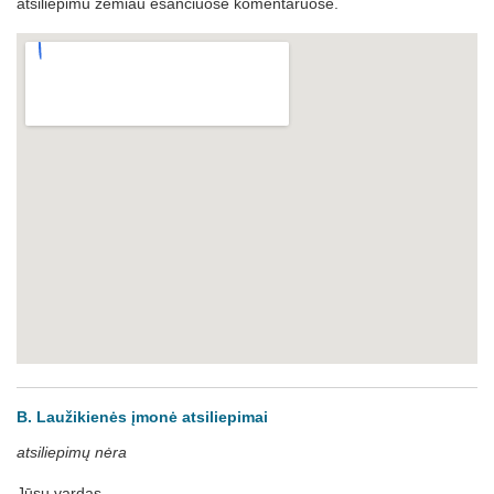
atsiliepimu žemiau esančiuose komentaruose.
B. Laužikienės įmonė atsiliepimai
atsiliepimų nėra
Jūsų vardas