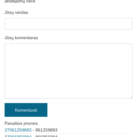
atsiliepimų nėra
Jūsų vardas
Jūsų komentaras
Komentuoti
Panašios įmonės:
37061259883
- 861259883