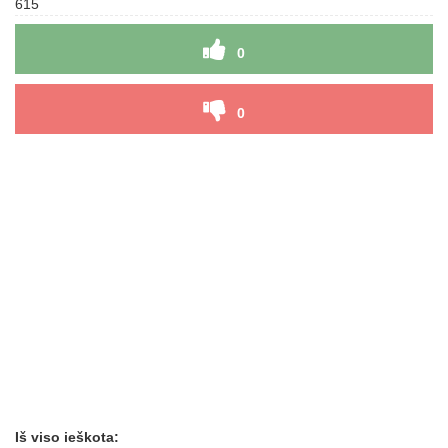
615
0
0
Iš viso ieškota: