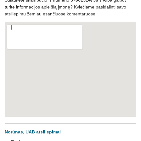
Sulaukėte skambučio iš numerio
37061514738
? Arba galbūt
turite informacijos apie šią įmonę? Kviečiame pasidalinti savo
atsiliepimu žemiau esančiuose komentaruose.
Norūnas, UAB atsiliepimai