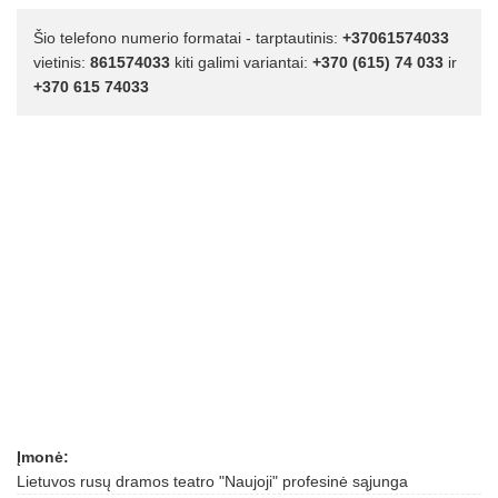
Šio telefono numerio formatai - tarptautinis:
+37061574033
vietinis:
861574033
kiti galimi variantai:
+370 (615) 74 033
ir
+370 615 74033
Įmonė:
Lietuvos rusų dramos teatro "Naujoji" profesinė sąjunga