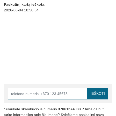
Paskutinį kartą ieškota:
2026-08-04 10:50:54
IEŠKOTI
Sulaukėte skambučio iš numerio
37061574033
? Arba galbūt
turite informacijos apie šią įmonę? Kviečiame pasidalinti savo