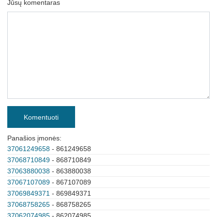
Jūsų komentaras
Komentuoti
Panašios įmonės:
37061249658
- 861249658
37068710849
- 868710849
37063880038
- 863880038
37067107089
- 867107089
37069849371
- 869849371
37068758265
- 868758265
37062074985
- 862074985