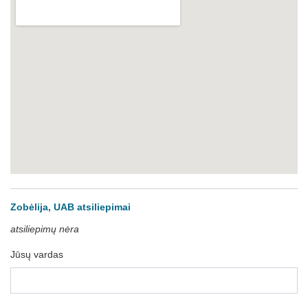
Zobėlija, UAB atsiliepimai
atsiliepimų nėra
Jūsų vardas