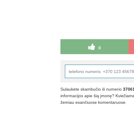
0
Sulaukėte skambučio iš numerio
3706
informacijos apie šią įmonę? Kviečiame 
žemiau esančiuose komentaruose.