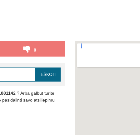
0
IEŠKOTI
1881142
? Arba galbūt turite
pasidalinti savo atsiliepimu