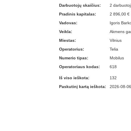
Darbuotojų skaičius:
2 darbuotoja
Pradinis kapitalas:
2 896,00 €
Vadovas:
Igoris Barko
Veikla:
Akmens gam
Miestas:
Vilnius
Operatorius:
Telia
Numerio tipas:
Mobilus
Operatoriaus kodas:
618
Iš viso ieškota:
132
Paskutinį kartą ieškota:
2026-08-06