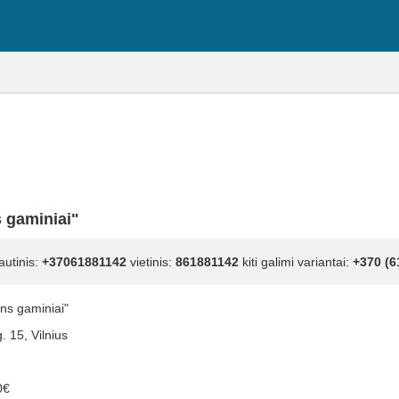
 gaminiai"
autinis:
+37061881142
vietinis:
861881142
kiti galimi variantai:
+370 (6
s gaminiai"
g. 15, Vilnius
0€