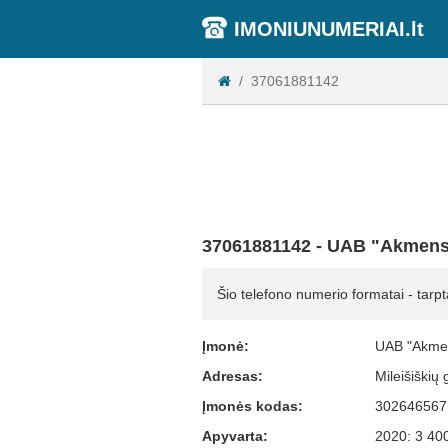
IMONIUNUMERIAI.lt
37061881142
37061881142 - UAB "Akmens
Šio telefono numerio formatai - tarpt
Įmonė:
UAB "Akmen
Adresas:
Mileišiškių 
Įmonės kodas:
302646567
Apyvarta:
2020: 3 40