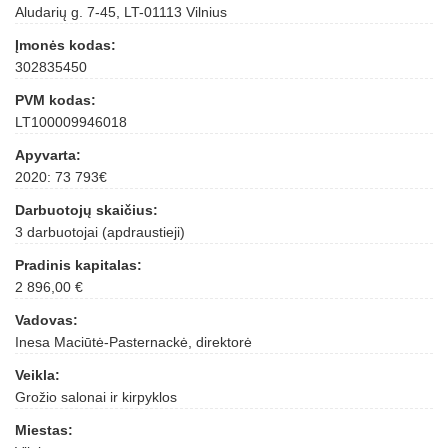
Aludarių g. 7-45, LT-01113 Vilnius
Įmonės kodas:
302835450
PVM kodas:
LT100009946018
Apyvarta:
2020: 73 793€
Darbuotojų skaičius:
3 darbuotojai (apdraustieji)
Pradinis kapitalas:
2 896,00 €
Vadovas:
Inesa Maciūtė-Pasternackė, direktorė
Veikla:
Grožio salonai ir kirpyklos
Miestas: