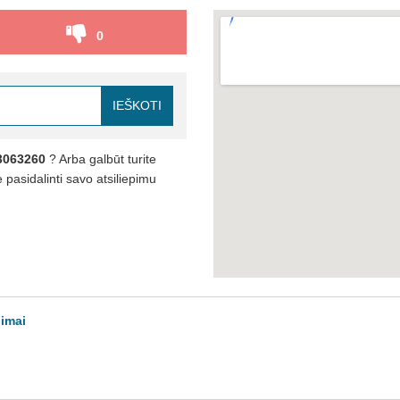
0
IEŠKOTI
3063260
? Arba galbūt turite
pasidalinti savo atsiliepimu
pimai