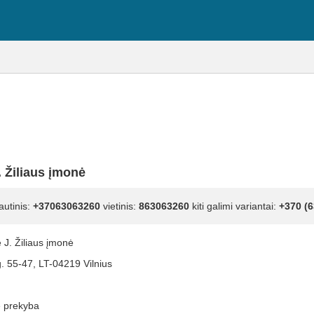
 Žiliaus įmonė
autinis:
+37063063260
vietinis:
863063260
kiti galimi variantai:
+370 (6
 J. Žiliaus įmonė
g. 55-47, LT-04219 Vilnius
 prekyba