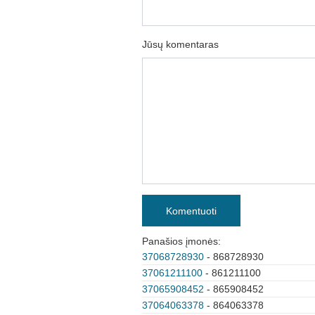
Jūsų komentaras
Komentuoti
Panašios įmonės:
37068728930
- 868728930
37061211100
- 861211100
37065908452
- 865908452
37064063378
- 864063378