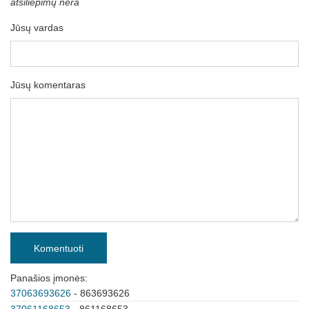
atsiliepimų nėra
Jūsų vardas
Jūsų komentaras
Komentuoti
Panašios įmonės:
37063693626
- 863693626