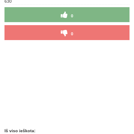
630
0
0
Iš viso ieškota: