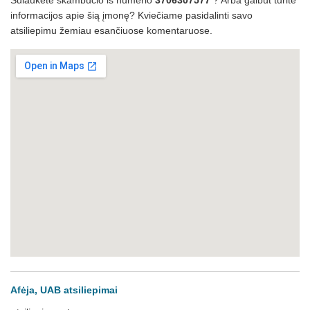
Sulaukėte skambučio iš numerio
3706307577
? Arba galbūt turite
informacijos apie šią įmonę? Kviečiame pasidalinti savo
atsiliepimu žemiau esančiuose komentaruose.
Afėja, UAB atsiliepimai