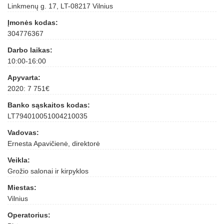
Linkmenų g. 17, LT-08217 Vilnius
Įmonės kodas:
304776367
Darbo laikas:
10:00-16:00
Apyvarta:
2020: 7 751€
Banko sąskaitos kodas:
LT794010051004210035
Vadovas:
Ernesta Apavičienė, direktorė
Veikla:
Grožio salonai ir kirpyklos
Miestas:
Vilnius
Operatorius: