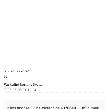
Iš viso ieškota:
72
Paskutinį kartą ieškota:
2026-08-03 01:12:24
Kitos įmonės (1) naudojančios
+37064011105
numerį