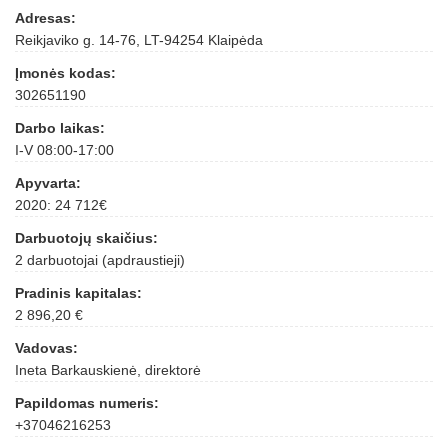
Adresas:
Reikjaviko g. 14-76, LT-94254 Klaipėda
Įmonės kodas:
302651190
Darbo laikas:
I-V 08:00-17:00
Apyvarta:
2020: 24 712€
Darbuotojų skaičius:
2 darbuotojai (apdraustieji)
Pradinis kapitalas:
2 896,20 €
Vadovas:
Ineta Barkauskienė, direktorė
Papildomas numeris:
+37046216253