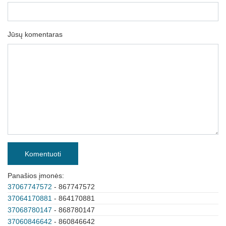
Jūsų komentaras
Komentuoti
Panašios įmonės:
37067747572
- 867747572
37064170881
- 864170881
37068780147
- 868780147
37060846642
- 860846642