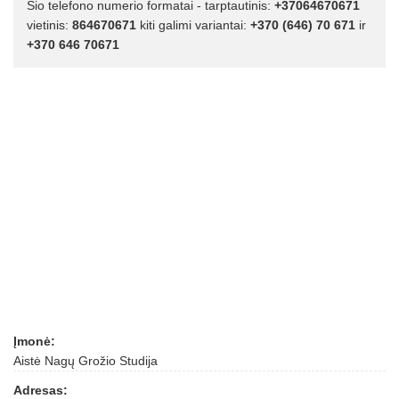
Šio telefono numerio formatai - tarptautinis:
+37064670671
vietinis:
864670671
kiti galimi variantai:
+370 (646) 70 671
ir
+370 646 70671
Įmonė:
Aistė Nagų Grožio Studija
Adresas: