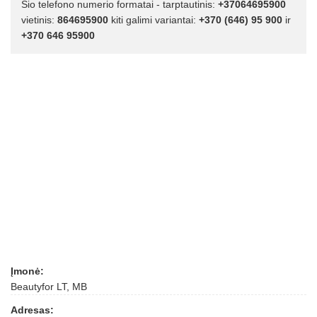
Šio telefono numerio formatai - tarptautinis:
+37064695900
vietinis:
864695900
kiti galimi variantai:
+370 (646) 95 900
ir
+370 646 95900
Įmonė:
Beautyfor LT, MB
Adresas: