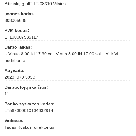
Bitininkų g. 4F, LT-08310 Vilnius
Įmonės kodas:
303005685
PVM kodas:
LT100007535117
Darbo laikas:
I-IV nuo 8.00 iki 17.30 val. V nuo 8.00 iki 17.00 val. , VI ir VII
nedirbame
Apyvarta:
2020: 979 303€
Darbuotojų skaičius:
11
Banko sąskaitos kodas:
LT567300010134632914
Vadovas:
Tadas Ruškus, direktorius