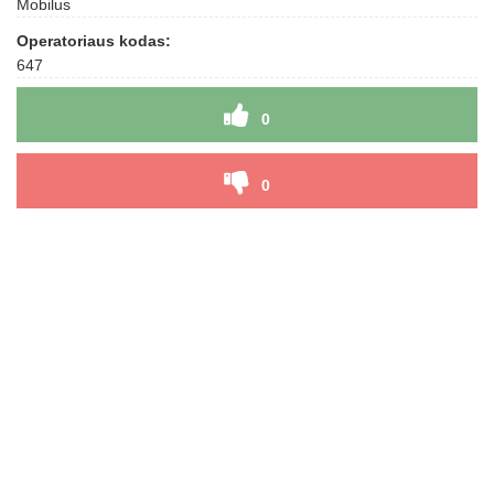
Mobilus
Operatoriaus kodas:
647
0
0