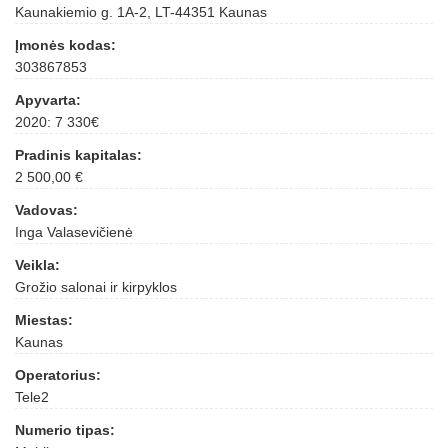
Kaunakiemio g. 1A-2, LT-44351 Kaunas
Įmonės kodas:
303867853
Apyvarta:
2020: 7 330€
Pradinis kapitalas:
2 500,00 €
Vadovas:
Inga Valasevičienė
Veikla:
Grožio salonai ir kirpyklos
Miestas:
Kaunas
Operatorius:
Tele2
Numerio tipas: