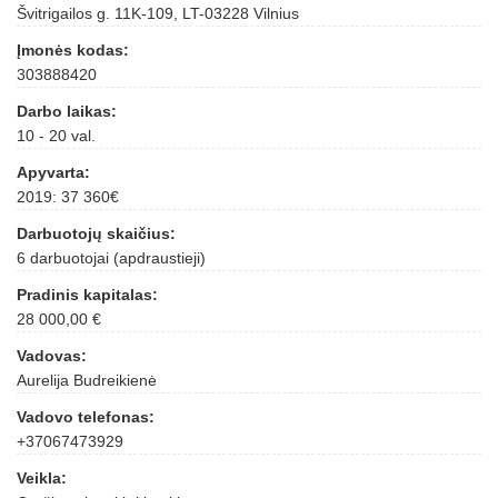
Švitrigailos g. 11K-109, LT-03228 Vilnius
Įmonės kodas:
303888420
Darbo laikas:
10 - 20 val.
Apyvarta:
2019: 37 360€
Darbuotojų skaičius:
6 darbuotojai (apdraustieji)
Pradinis kapitalas:
28 000,00 €
Vadovas:
Aurelija Budreikienė
Vadovo telefonas:
+37067473929
Veikla: