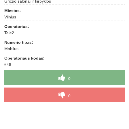
Grožio salonai ir kirpyklos
Miestas:
Vilnius
Operatorius:
Tele2
Numerio tipas:
Mobilus
Operatoriaus kodas:
648
0
0