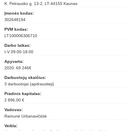
K. Petrausko g. 13-2, LT-44155 Kaunas
Įmonės kodas:
302648194
PVM kodas:
LT100006306710
Darbo laikas:
I-V 09:00-18:00
Apyvarta:
2020: 69 246€
Darbuotojų skaičius:
3 darbuotojai (apdraustieji)
Pradinis kapitalas:
2 896,00 €
Vadovas:
Ramunė Urbanavičiūtė
Veikla: