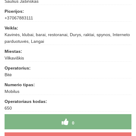
Saulius Jašinskas
Picerijos:
+37067883111
Veikla:
Kavinės, klubai, barai, restoranai, Durys, raktai, spynos, Interneto
parduotuvės, Langai
Miestas:
Vilkaviškis
Operatorius:
Bitė
Numerio tipas:
Mobilus
Operatoriaus kodas:
650
0