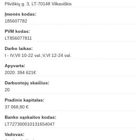
Pilviškių g. 3, LT-70148 Vilkaviškis
Įmonės kodas:
185607782
PVM kodas:
LT856077811
Darbo laikas:
I - IV,VII 10-22 val.,V,VI 12-24 val.
Apyvarta:
2020: 394 621€
Darbuotojų skaičius:
20
Pradinis kapitalas:
37 068,80 €
Banko sąskaitos kodas:
LT727300010131654047
Vadovas: