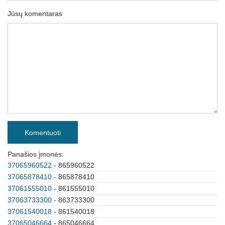
Jūsų komentaras
Komentuoti
Panašios įmonės:
37065960522
- 865960522
37065878410
- 865878410
37061555010
- 861555010
37063733300
- 863733300
37061540018
- 861540018
37065046664
- 865046664