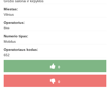
Grožio salonai ir kirpyklos
Miestas:
Vilnius
Operatorius:
Bitė
Numerio tipas:
Mobilus
Operatoriaus kodas:
652
0
0