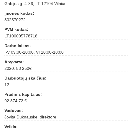
Gabijos g. 4-36, LT-12104 Vilnius
Įmonės kodas:
302570272
PVM kodas:
LT100005778718
Darbo laikas:
I-V 09:00-20:00, VI 10:00-18:00
Apyvarta:
2020: 53 250€
Darbuotojų skaičius:
12
Pradinis kapitalas:
92 874,72 €
Vadovas:
Jovita Duknauskė, direktorė
Veikla: