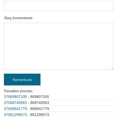
Jūsų komentaras
Komentuoti
Panašios įmonės:
37069807105
- 869807105
37068740563
- 868740563
37068641779
- 868641779
37061299573
- 861299573