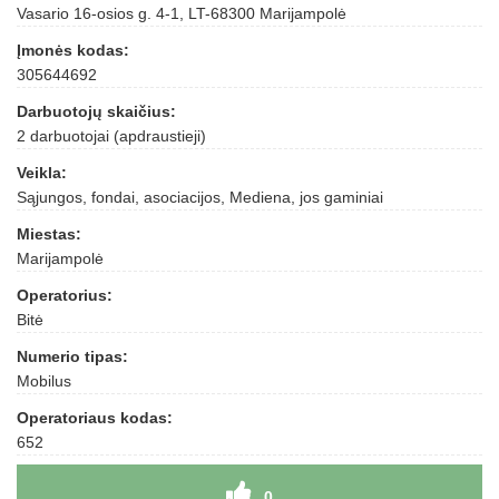
Vasario 16-osios g. 4-1, LT-68300 Marijampolė
Įmonės kodas:
305644692
Darbuotojų skaičius:
2 darbuotojai (apdraustieji)
Veikla:
Sąjungos, fondai, asociacijos, Mediena, jos gaminiai
Miestas:
Marijampolė
Operatorius:
Bitė
Numerio tipas:
Mobilus
Operatoriaus kodas:
652
0