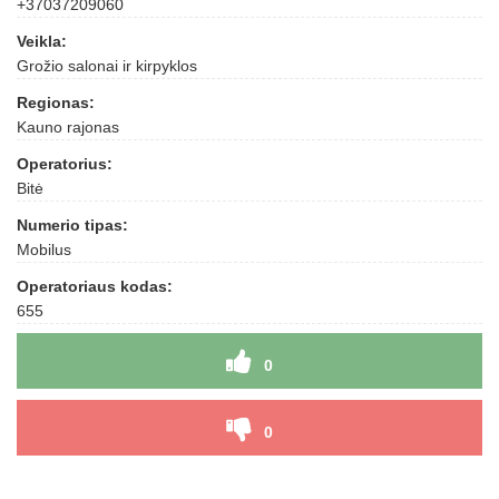
+37037209060
Veikla:
Grožio salonai ir kirpyklos
Regionas:
Kauno rajonas
Operatorius:
Bitė
Numerio tipas:
Mobilus
Operatoriaus kodas:
655
0
0