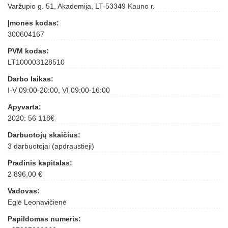
Varžupio g. 51, Akademija, LT-53349 Kauno r.
Įmonės kodas:
300604167
PVM kodas:
LT100003128510
Darbo laikas:
I-V 09:00-20:00, VI 09:00-16:00
Apyvarta:
2020: 56 118€
Darbuotojų skaičius:
3 darbuotojai (apdraustieji)
Pradinis kapitalas:
2 896,00 €
Vadovas:
Eglė Leonavičienė
Papildomas numeris: