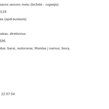
aros sezono metu (birželis - rugsėjis)
811€
as (apdraustasis)
skas, direktorius
595
ubai, barai, restoranai, Maistas į namus, biurą
 22:07:04