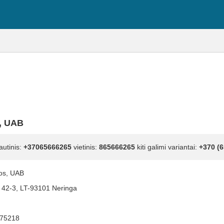
s, UAB
autinis:
+37065666265
vietinis:
865666265
kiti galimi variantai:
+370 (6
tos, UAB
. 42-3, LT-93101 Neringa
75218