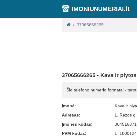
IMONIUNUMERIAI.lt
37065666265
37065666265 - Kava ir plyto
Šio telefono numerio formatai - tarpt
Įmonė:
Kava ir ply
Adresas:
L. Rėzos g
Įmonės kodas:
304516871
PVM kodas:
LT1000124