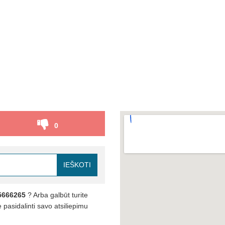
0
IEŠKOTI
5666265
? Arba galbūt turite
pasidalinti savo atsiliepimu