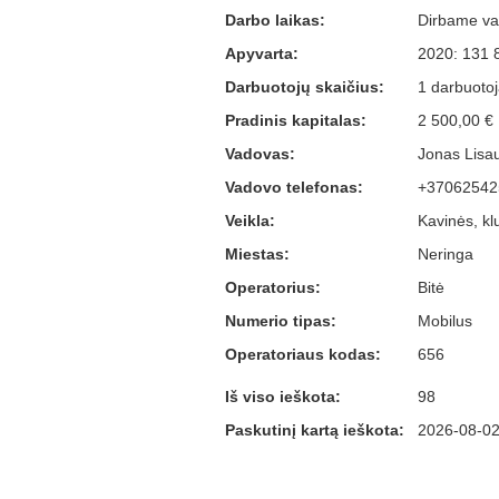
Darbo laikas:
Dirbame vas
Apyvarta:
2020: 131 
Darbuotojų skaičius:
1 darbuotoj
Pradinis kapitalas:
2 500,00 €
Vadovas:
Jonas Lisau
Vadovo telefonas:
+37062542
Veikla:
Kavinės, kl
Miestas:
Neringa
Operatorius:
Bitė
Numerio tipas:
Mobilus
Operatoriaus kodas:
656
Iš viso ieškota:
98
Paskutinį kartą ieškota:
2026-08-02