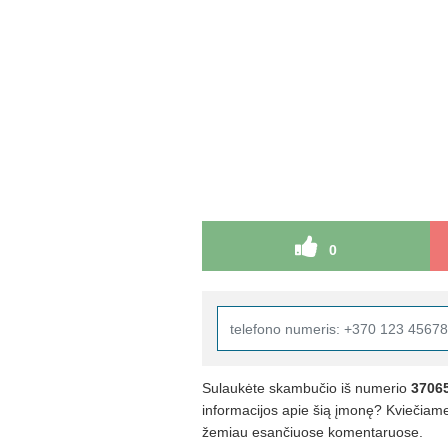
0
Sulaukėte skambučio iš numerio
3706
informacijos apie šią įmonę? Kviečiame 
žemiau esančiuose komentaruose.