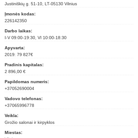
Justiniškių g. 51-10, LT-05130 Vilnius
Įmonės kodas:
226142350
Darbo laikas:
I-V 09:00-19:30, VI 10:00-18:30
Apyvarta:
2019: 79 827€
Pradinis kapitalas:
2 896,00 €
Papildomas numeris:
+37052690004
Vadovo telefonas:
+37065996778
Veikla:
Grožio salonai ir kirpyklos
Miestas: