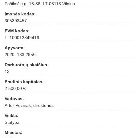
Pašilaičių g. 16-36, LT-06113 Vilnius
Įmonės kodas:
305393457
PVM kodas:
LT100012849416
Apyvarta:
2020: 133 295€
Darbuotojų skaičius:
13
Pradinis kapitalas:
2 500,00 €
Vadovas:
Artur Pozniak, direktorius
Veikla:
Statyba
Miestas: