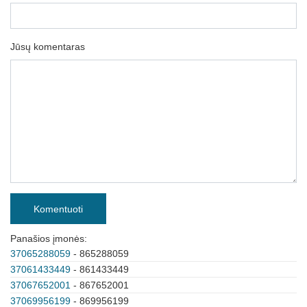
Jūsų komentaras
Komentuoti
Panašios įmonės:
37065288059
- 865288059
37061433449
- 861433449
37067652001
- 867652001
37069956199
- 869956199