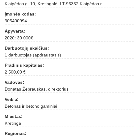
Klaipėdos g. 10, Kretingalė, LT-96332 Klaipėdos r.
Įmonės kodas:
305400994
Apyvarta:
2020: 30 000€
Darbuotojų skaičius:
1 darbuotojas (apdraustasis)
Pradinis kapitalas:
2 500,00 €
Vadovas:
Donatas Žebrauskas, direktorius
Veikla:
Betonas ir betono gaminiai
Miestas:
Kretinga
Regionas: