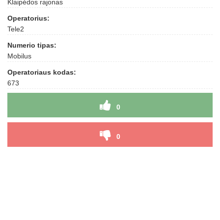
Klaipėdos rajonas
Operatorius:
Tele2
Numerio tipas:
Mobilus
Operatoriaus kodas:
673
0
0