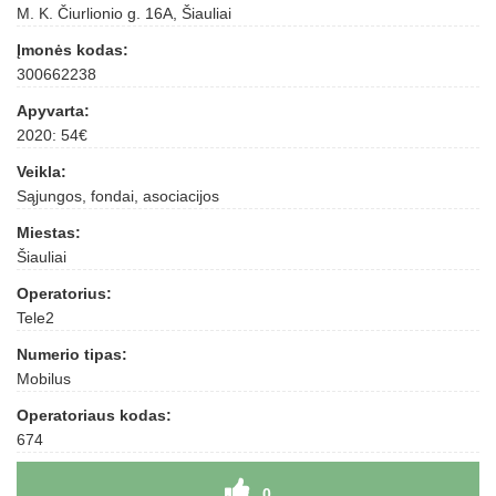
M. K. Čiurlionio g. 16A, Šiauliai
Įmonės kodas:
300662238
Apyvarta:
2020: 54€
Veikla:
Sąjungos, fondai, asociacijos
Miestas:
Šiauliai
Operatorius:
Tele2
Numerio tipas:
Mobilus
Operatoriaus kodas:
674
0