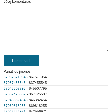
Jūsų komentaras
Komentuoti
Panašios įmonės:
37067571054
- 867571054
37037455545
- 837455545
37045507795
- 845507795
37067425587
- 867425587
37046382454
- 846382454
37069818255
- 869818255
37042556971
- 842556971