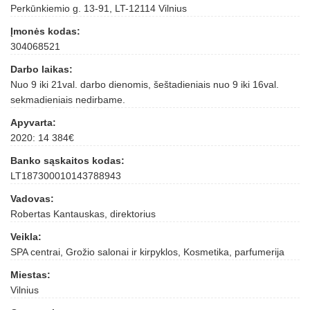
Perkūnkiemio g. 13-91, LT-12114 Vilnius
Įmonės kodas:
304068521
Darbo laikas:
Nuo 9 iki 21val. darbo dienomis, šeštadieniais nuo 9 iki 16val.
sekmadieniais nedirbame.
Apyvarta:
2020: 14 384€
Banko sąskaitos kodas:
LT187300010143788943
Vadovas:
Robertas Kantauskas, direktorius
Veikla:
SPA centrai, Grožio salonai ir kirpyklos, Kosmetika, parfumerija
Miestas:
Vilnius