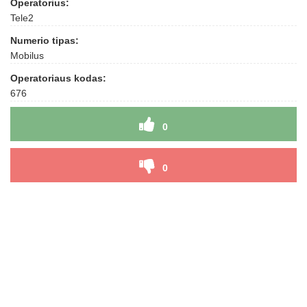
Operatorius:
Tele2
Numerio tipas:
Mobilus
Operatoriaus kodas:
676
0
0