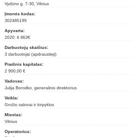
Vydūno g. 7-30, Vilnius
Įmonės kodas:
302485199
Apyvarta:
2020: 6 863€
Darbuotojų skaičius:
3 darbuotojai (apdraustieji)
Pradinis kapitalas:
2 900,00 €
Vadovas:
Julija Borodko, generalinis direktorius
Veikla:
Grožio salonai ir kirpyklos
Miestas:
Vilnius
Operatorius: