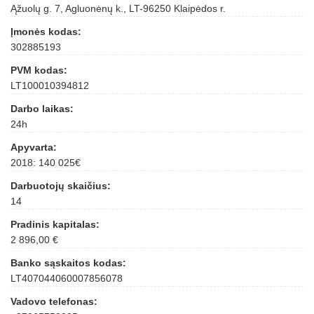
Ąžuolų g. 7, Agluonėnų k., LT-96250 Klaipėdos r.
Įmonės kodas:
302885193
PVM kodas:
LT100010394812
Darbo laikas:
24h
Apyvarta:
2018: 140 025€
Darbuotojų skaičius:
14
Pradinis kapitalas:
2 896,00 €
Banko sąskaitos kodas:
LT407044060007856078
Vadovo telefonas: