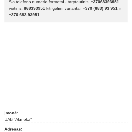
Šio telefono numerio formatai - tarptautinis:
+37068393951
vietinis:
868393951
kiti galimi variantai:
+370 (683) 93 951
ir
+370 683 93951
Įmonė:
UAB "Akmeka"
Adresas: